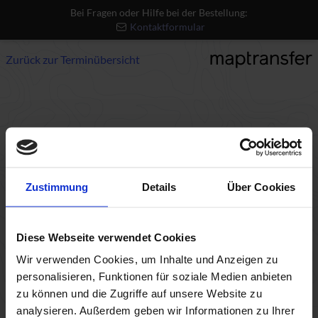
Bei Fragen oder Hilfe bei der Bestellung:
Kontaktformular
Zurück zur Terminübersicht
Nicht gefunden
- Error 404
Die angeforderte Ressource wurde nicht gefunden.
Zustimmung
Details
Über Cookies
Für Hilfe und weitere Rückfragen, wenden Sie sich an
unseren Support:
Support kontaktieren
Diese Webseite verwendet Cookies
Wir verwenden Cookies, um Inhalte und Anzeigen zu
personalisieren, Funktionen für soziale Medien anbieten
zu können und die Zugriffe auf unsere Website zu
analysieren. Außerdem geben wir Informationen zu Ihrer