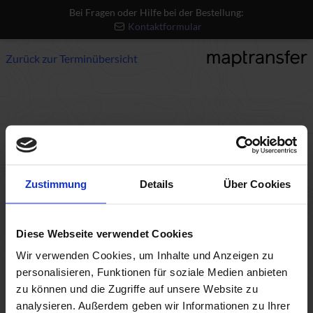
Bei Fragen oder Hilfe bei der Bestellung:
Kontaktformular
Zurück zur Terminübersicht
Nicht gefunden
- Error 404
Die angeforderte Ressource wurde nicht gefunden.
Zustimmung
Details
Über Cookies
Für Hilfe und weitere Rückfragen, wenden Sie sich an
unseren Support:
Support kontaktieren
Diese Webseite verwendet Cookies
Wir verwenden Cookies, um Inhalte und Anzeigen zu
personalisieren, Funktionen für soziale Medien anbieten
zu können und die Zugriffe auf unsere Website zu
analysieren. Außerdem geben wir Informationen zu Ihrer