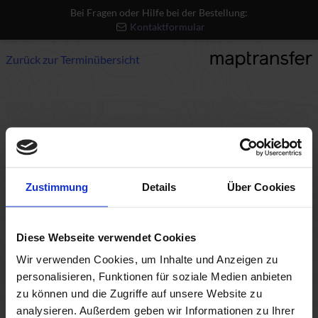
Bei Fragen oder Hilfe bei der Bestellung:
Kontaktformular
Zurück zur Terminübersicht
Nicht gefunden
- Error 404
Die angeforderte Ressource wurde nicht gefunden.
Zustimmung
Details
Über Cookies
Für Hilfe und weitere Rückfragen, wenden Sie sich an
unseren Support:
Support kontaktieren
Diese Webseite verwendet Cookies
Wir verwenden Cookies, um Inhalte und Anzeigen zu
personalisieren, Funktionen für soziale Medien anbieten
zu können und die Zugriffe auf unsere Website zu
analysieren. Außerdem geben wir Informationen zu Ihrer