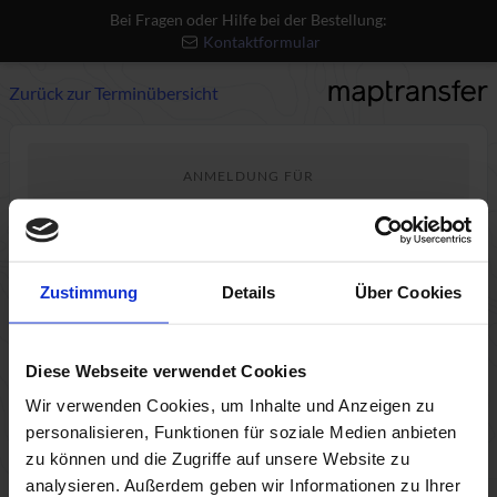
Bei Fragen oder Hilfe bei der Bestellung:
Kontaktformular
Zurück zur Terminübersicht
ANMELDUNG FÜR
QGIS Basics
Mo., 24.08.2026, 09:00 - 13:00
Di., 25.08.2026, 09:00 - 13:00
Zustimmung
Details
Über Cookies
Live Online
Einsteiger
Diese Webseite verwendet Cookies
449€ p.P. zzgl. USt.
Wir verwenden Cookies, um Inhalte und Anzeigen zu
personalisieren, Funktionen für soziale Medien anbieten
zu können und die Zugriffe auf unsere Website zu
analysieren. Außerdem geben wir Informationen zu Ihrer
1
2
3
4