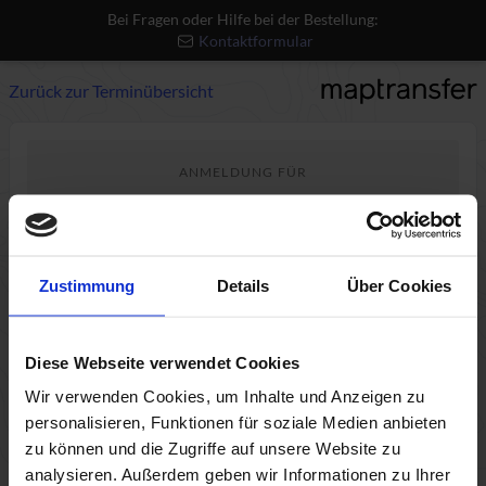
Bei Fragen oder Hilfe bei der Bestellung:
Kontaktformular
Zurück zur Terminübersicht
ANMELDUNG FÜR
QGIS Advanced
Mi., 14.10.2026, 09:00 - 13:00
Do., 15.10.2026, 09:00 - 13:00
Zustimmung
Details
Über Cookies
Live Online
Fortgeschritten
Diese Webseite verwendet Cookies
489€ p.P. zzgl. USt.
Wir verwenden Cookies, um Inhalte und Anzeigen zu
personalisieren, Funktionen für soziale Medien anbieten
zu können und die Zugriffe auf unsere Website zu
analysieren. Außerdem geben wir Informationen zu Ihrer
1
2
3
4