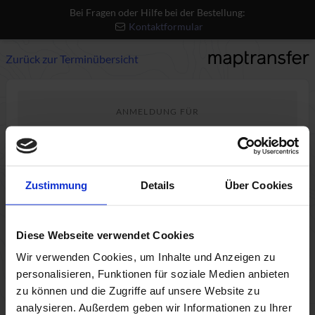
Bei Fragen oder Hilfe bei der Bestellung:
Kontaktformular
Zurück zur Terminübersicht
ANMELDUNG FÜR
PostgreSQL Basics
Do., 26.11.2026, 09:00 - 13:00
Fr., 27.11.2026, 09:00 - 13:00
Zustimmung
Details
Über Cookies
Live Online
Einsteiger
Diese Webseite verwendet Cookies
559€ p.P. zzgl. USt.
Wir verwenden Cookies, um Inhalte und Anzeigen zu
personalisieren, Funktionen für soziale Medien anbieten
zu können und die Zugriffe auf unsere Website zu
analysieren. Außerdem geben wir Informationen zu Ihrer
1
2
3
4