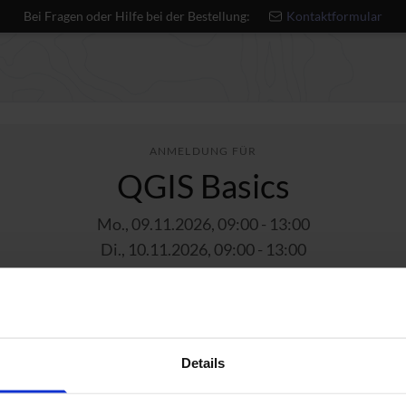
Bei Fragen oder Hilfe bei der Bestellung:
Kontaktformular
ANMELDUNG FÜR
QGIS Basics
Mo., 09.11.2026, 09:00 - 13:00
Di., 10.11.2026, 09:00 - 13:00
Live Online
Einsteiger
449€ p.P. zz
Details
2
3
4
ilnehmer:innen
Kontaktperson
Rechnungsanschrift