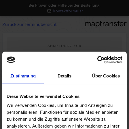
Bei Fragen oder Hilfe bei der Bestellung:
Kontaktformular
Zurück zur Terminübersicht
ANMELDUNG FÜR
QGIS Advanced
Mi., 09.12.2026, 09:00 - 13:00
Do., 10.12.2026, 09:00 - 13:00
Zustimmung
Details
Über Cookies
Live Online
Fortgeschritten
Diese Webseite verwendet Cookies
489€ p.P. zzgl. USt.
Wir verwenden Cookies, um Inhalte und Anzeigen zu
personalisieren, Funktionen für soziale Medien anbieten
zu können und die Zugriffe auf unsere Website zu
analysieren. Außerdem geben wir Informationen zu Ihrer
1
2
3
4