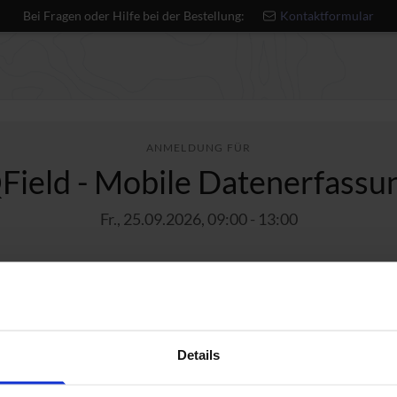
Bei Fragen oder Hilfe bei der Bestellung:
Kontaktformular
ANMELDUNG FÜR
Field - Mobile Datenerfassu
Fr., 25.09.2026, 09:00 - 13:00
Live Online
Fortgeschritten
349€ p.P. zz
2
3
4
ilnehmer:innen
Kontaktperson
Rechnungsanschrift
Details