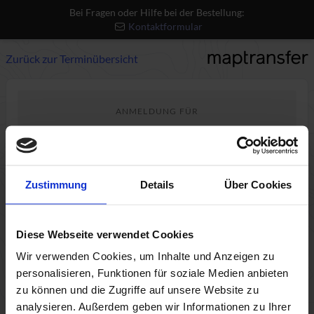
Bei Fragen oder Hilfe bei der Bestellung:
Kontaktformular
Zurück zur Terminübersicht
ANMELDUNG FÜR
Rasterdaten in QGIS
Mi., 16.09.2026, 09:00 - 13:00
Do., 17.09.2026, 09:00 - 13:00
Zustimmung
Details
Über Cookies
Live Online
Fortgeschritten
Diese Webseite verwendet Cookies
449€ p.P. zzgl. USt.
Wir verwenden Cookies, um Inhalte und Anzeigen zu
personalisieren, Funktionen für soziale Medien anbieten
zu können und die Zugriffe auf unsere Website zu
analysieren. Außerdem geben wir Informationen zu Ihrer
1
2
3
4