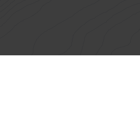
Maptransfer
Über
Referenzen
Netzwerk
LinkedIn
Blog