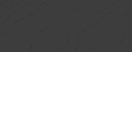
Maptransfer
Über
Referenzen
Netzwerk
LinkedIn
Blog