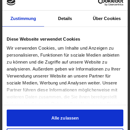
akzeptiert
Zustimmung
Benachrichtigungen aktivieren
Details
Über Cookies
Diese Webseite verwendet Cookies
Wir verwenden Cookies, um Inhalte und Anzeigen zu
personalisieren, Funktionen für soziale Medien anbieten
Das passende Format für Ihre
zu können und die Zugriffe auf unsere Website zu
analysieren. Außerdem geben wir Informationen zu Ihrer
Anforderungen
Verwendung unserer Website an unsere Partner für
soziale Medien, Werbung und Analysen weiter. Unsere
Wir bieten sowohl öffentliche Schulungen als auch
Partner führen diese Informationen möglicherweise mit
interne Firmenschulungen an.
weiteren Daten zusammen, die Sie ihnen bereitgestellt
haben oder die sie im Rahmen Ihrer Nutzung der Dienste
gesammelt haben.
Alle zulassen
Öffentliche Schulung
✓ Für jeden zugänglich