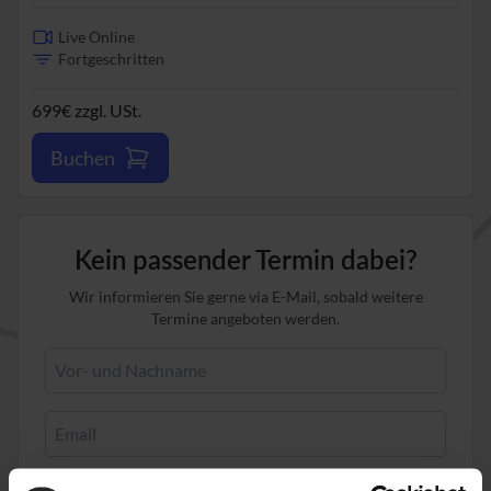
Live Online
Fortgeschritten
699€ zzgl. USt.
Buchen
Kein passender Termin dabei?
Wir informieren Sie gerne via E-Mail, sobald weitere
Termine angeboten werden.
Ich habe die
Datenschutzbedingungen
gelesen und