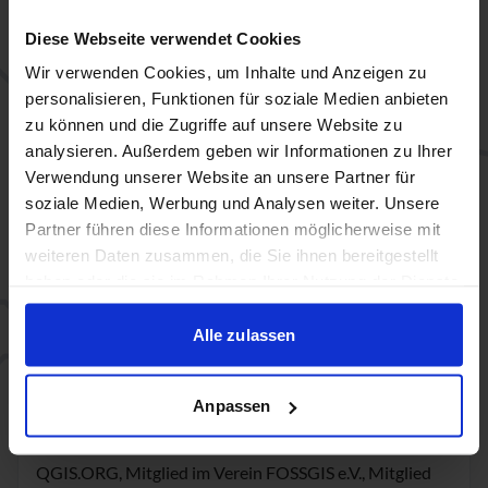
GmbH
Diese Webseite verwendet Cookies
Wir verwenden Cookies, um Inhalte und Anzeigen zu
Die Maptransfer GmbH ist einer der größten
personalisieren, Funktionen für soziale Medien anbieten
Bildungsanbieter für Open Source Geo IT im
zu können und die Zugriffe auf unsere Website zu
deutschsprachigen Raum. Wir sind spezialisiert auf
analysieren. Außerdem geben wir Informationen zu Ihrer
Verwendung unserer Website an unsere Partner für
praxisorientierte Online-Kurse in Kleingruppen für
soziale Medien, Werbung und Analysen weiter. Unsere
QGIS, PostGIS und verwandter Software. Unsere
Partner führen diese Informationen möglicherweise mit
Trainer:innen kombinieren mehrjährige
weiteren Daten zusammen, die Sie ihnen bereitgestellt
haben oder die sie im Rahmen Ihrer Nutzung der Dienste
Anwendungserfahrung mit pädagogischem KnowHow.
gesammelt haben.
Unser Ziel ist es, den Kursteilnehmenden so früh wie
Alle zulassen
möglich selbständiges Arbeiten mit der Software zu
ermöglichen.
Anpassen
Die Maptransfer GmbH ist Fördermitglied von
QGIS.ORG, Mitglied im Verein FOSSGIS e.V., Mitglied