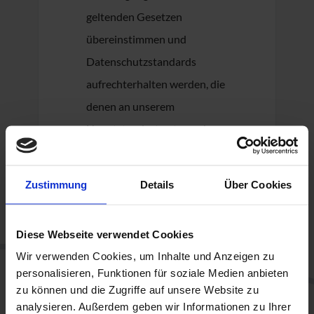
geltenden Gesetzen
übereinstimmen und
Datenschutzstandards
aufrechterhalten werden, die
denen an unserem
Hauptstandort entsprechen.
Daten-Hosting-Partner: Wir
arbeiten mit renommierten
Zustimmung
Details
Über Cookies
Datenhosting-Anbietern
zusammen, die sich verpflichtet
Diese Webseite verwendet Cookies
haben, modernste
Wir verwenden Cookies, um Inhalte und Anzeigen zu
Sicherheitsmaßnahmen
personalisieren, Funktionen für soziale Medien anbieten
anzuwenden. Diese Partner
zu können und die Zugriffe auf unsere Website zu
analysieren. Außerdem geben wir Informationen zu Ihrer
werden auf der Grundlage ihrer