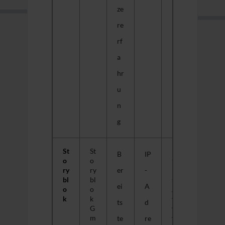
ze
re
rf
a
hr
u
n
g
St
St
h
B
IP
o
o
tt
ry
ry
er
-
p
bl
bl
s:
ei
A
o
o
//
k
k
w
ts
d
G
w
m
w
te
re