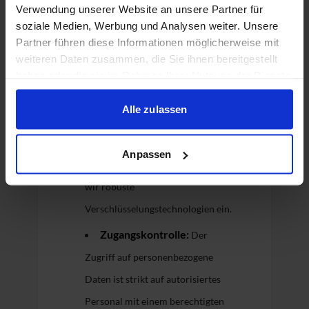
Verwendung unserer Website an unsere Partner für
Einhaltung strenger
soziale Medien, Werbung und Analysen weiter. Unsere
Datenschutzstandards
Partner führen diese Informationen möglicherweise mit
weiteren Daten zusammen, die Sie ihnen bereitgestellt
ausgewählt.
haben oder die sie im Rahmen Ihrer Nutzung der Dienste
gesammelt haben.
Datenschutzmaßnahmen
Alle zulassen
Verschlüsselung:
Um Daten
während der Übertragung und im
Anpassen
Ruhezustand zu schützen, setzen
wir robuste
Verschlüsselungstechnologien ein.
Zugangskontrolle:
Der
Zugriff auf personenbezogene
Daten ist strikt auf autorisiertes
Personal mit einem berechtigten