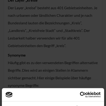
Der Layer „kreise“
Der Layer „kreise“ besteht aus 401 Gebietseinheiten. Je
nach urbanen oder ländlichen Charakter und je nach
Bundesland lauten die Bezeichnungen „Kreis“,
„Landkreis“, „Kreisfreie Stadt“ und „Stadtkreis“. Der
Lesbarkeit halber verwenden wir für alle 401
Gebietseinheiten den Begriff „kreis“.
Synonyme
Häufig gibt es zu den verwendeten Begriffen alternative
Begriffe. Dies wird an einigen Stellen in Klammern
sichtbar gemacht. Hier einige Beispiele über häufige
synonyme Begriffe:
Attribut = Feld = Spalte
Attributname = Feldname = Spaltentitel