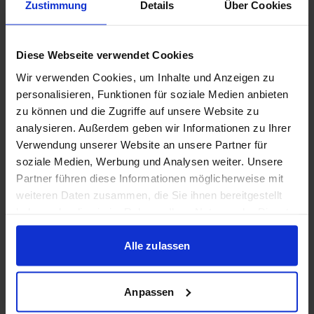
Zustimmung
Details
Über Cookies
Editieren = Digitalisieren = Daten bearbeiten
Objekt = Feature
Diese Webseite verwendet Cookies
Attributtabelle = Sachdaten
Wir verwenden Cookies, um Inhalte und Anzeigen zu
Einrasten = Fangen = Snapping
personalisieren, Funktionen für soziale Medien anbieten
Ausschneiden = Clippen
zu können und die Zugriffe auf unsere Website zu
Auswählen = Selektieren
analysieren. Außerdem geben wir Informationen zu Ihrer
Verwendung unserer Website an unsere Partner für
Räumliche Auswahl = Lagebezogene Auswahl = Spatial
soziale Medien, Werbung und Analysen weiter. Unsere
Query
Partner führen diese Informationen möglicherweise mit
Polygon = Fläche
weiteren Daten zusammen, die Sie ihnen bereitgestellt
haben oder die sie im Rahmen Ihrer Nutzung der Dienste
Support anfragen
gesammelt haben.
Du kannst jederzeit Support anfragen unter
Alle zulassen
support@maptransfer.de
. Gerne helfen wir Dir weiter!
Feedback
Anpassen