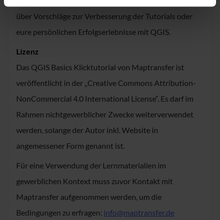
Wir freuen uns immer über konstruktives Feedback, z.B.
über Vorschläge zur Verbesserung der Tutorials oder
eure persönlichen Erfolgserlebnisse mit QGIS.
Lizenz
Das QGIS Basics Klicktutorial von Maptransfer ist
veröffentlicht in der „Creative Commons Attribution-
NonCommercial 4.0 International License“. Es darf im
Rahmen nichtgewerblicher Zwecke weiterverwendet
werden, solange der Autor inkl. Website in
angemessener Form genannt ist.
Für eine Verwendung der Lernmaterialien im
gewerblichen Kontext muss zuvor Kontakt mit
Maptransfer aufgenommen werden, um die
Bedingungen zu erfragen:
info@maptransfer.de