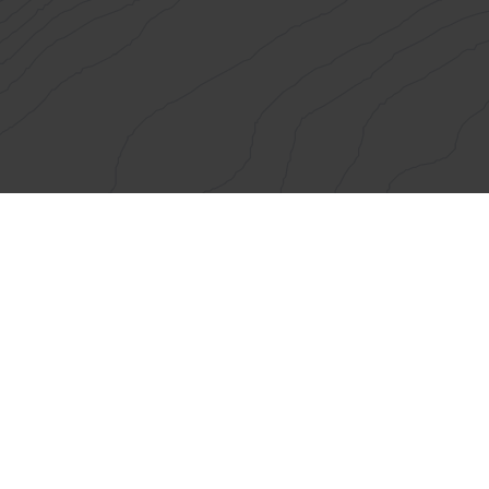
Maptransfer
Über
Referenzen
Netzwerk
LinkedIn
Blog